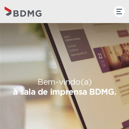
Bem-vindo(a)
à sala de imprensa BDMG.