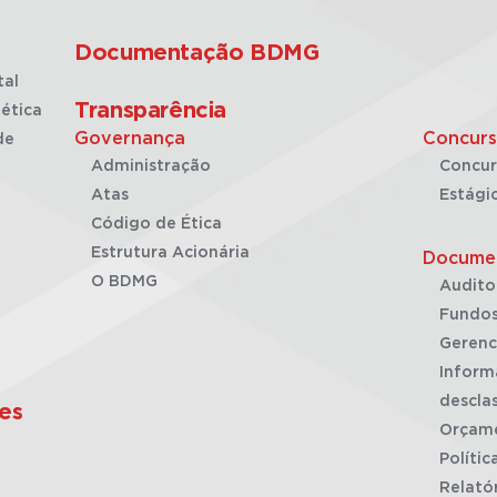
Documentação BDMG
tal
Transparência
ética
Governança
Concurs
de
Administração
Concur
Atas
Estági
Código de Ética
Estrutura Acionária
Docume
O BDMG
Audito
Fundos
Gerenc
Inform
desclas
es
Orçam
Polític
Relató