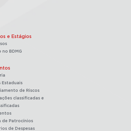
os e Estágios
sos
o no BDMG
ntos
ria
 Estaduais
iamento de Riscos
ações classificadas e
sificadas
entos
a de Patrocínios
rios de Despesas