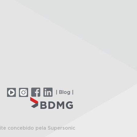
| Blog |
ite concebido pela Supersonic