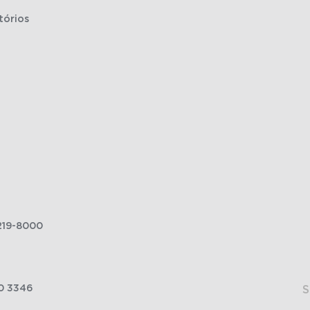
tórios
219-8000
0 3346
S