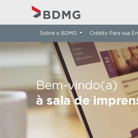
Sobre o BDMG
Crédito Para sua 
Bem-vindo(a)
à sala de impre