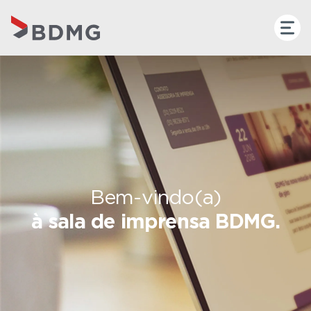
Bem-vindo(a)
à sala de imprensa BDMG.