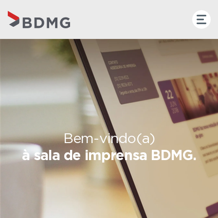
Bem-vindo(a)
à sala de imprensa BDMG.