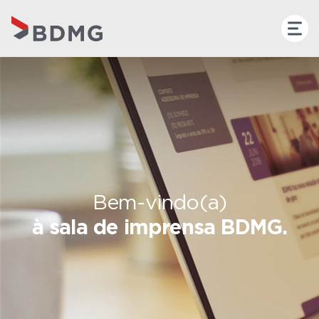
Bem-vindo(a)
à sala de imprensa BDMG.