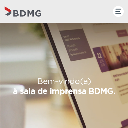
Bem-vindo(a)
à sala de imprensa BDMG.