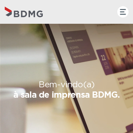
Bem-vindo(a)
à sala de imprensa BDMG.