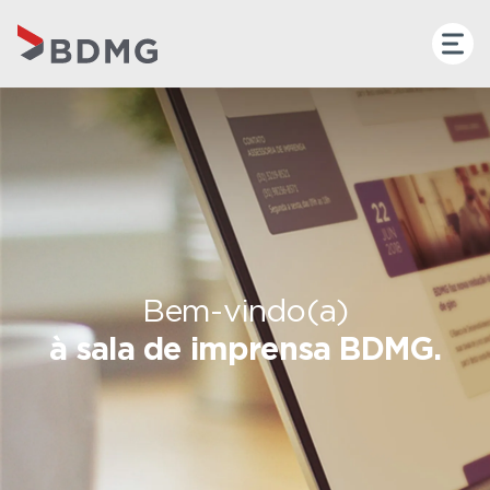
Bem-vindo(a)
à sala de imprensa BDMG.