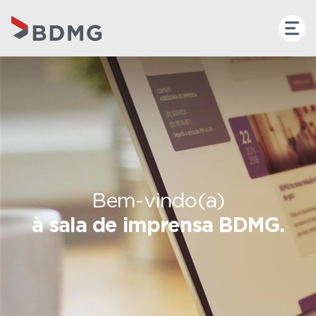
Bem-vindo(a)
à sala de imprensa BDMG.