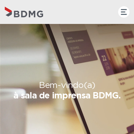
Bem-vindo(a)
à sala de imprensa BDMG.