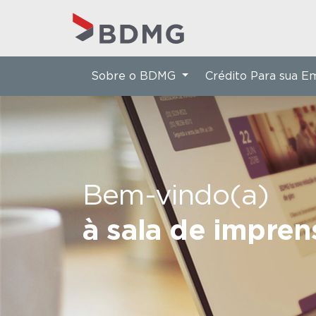
Sobre o BDMG
Crédito Para sua 
Bem-vindo(a)
à sala de impre