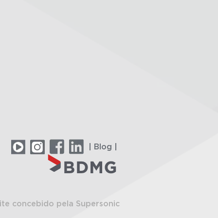
| Blog |
ite concebido pela Supersonic