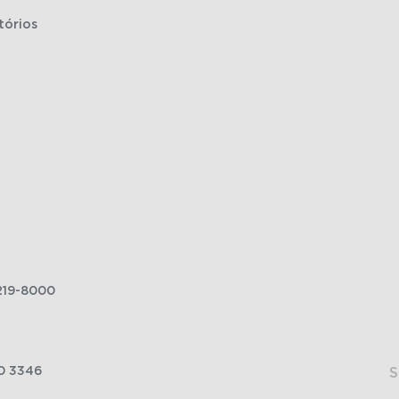
tórios
219-8000
0 3346
S