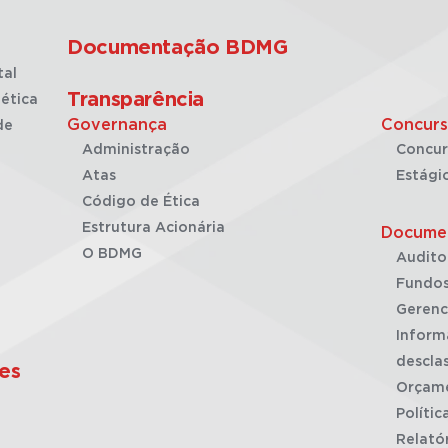
Documentação BDMG
tal
Transparência
ética
Governança
Concurs
de
Administração
Concur
Atas
Estági
Código de Ética
Estrutura Acionária
Docume
O BDMG
Audito
Fundos
Gerenc
Inform
desclas
es
Orçam
Polític
Relató