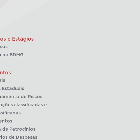
os e Estágios
sos
o no BDMG
ntos
ria
 Estaduais
iamento de Riscos
ações classificadas e
sificadas
entos
a de Patrocínios
rios de Despesas