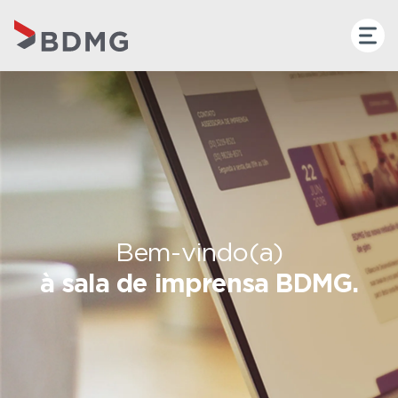
Bem-vindo(a)
à sala de imprensa BDMG.