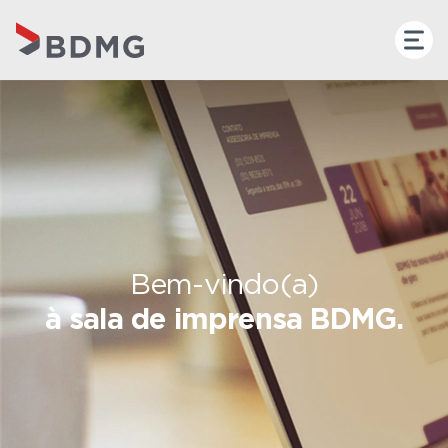
Bem-vindo(a)
à sala de imprensa BDMG.