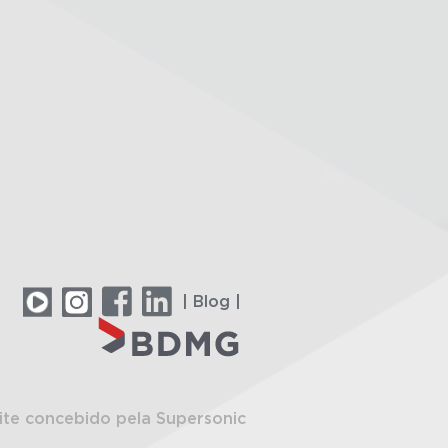
| Blog |
ite concebido pela Supersonic