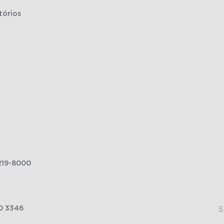
tórios
219-8000
0 3346
S