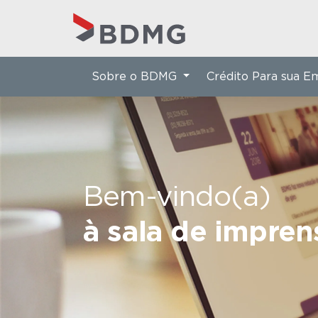
Sobre o BDMG
Crédito Para sua 
Bem-vindo(a)
à sala de impre