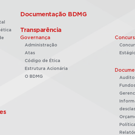
Documentação BDMG
tal
Transparência
ética
Governança
Concurs
de
Administração
Concur
Atas
Estági
Código de Ética
Estrutura Acionária
Docume
O BDMG
Audito
Fundos
Gerenc
Inform
desclas
es
Orçam
Polític
Relató