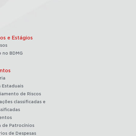
os e Estágios
sos
o no BDMG
ntos
ria
 Estaduais
iamento de Riscos
ações classificadas e
sificadas
entos
a de Patrocínios
rios de Despesas