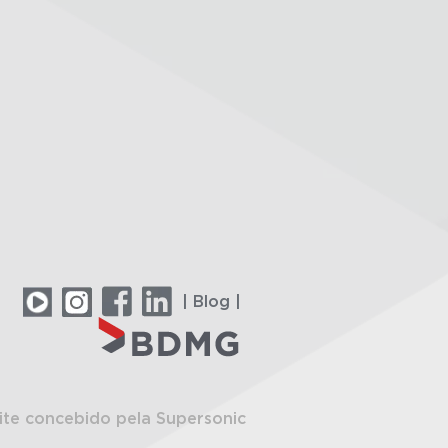
| Blog |
ite concebido pela Supersonic