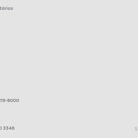
tórios
219-8000
0 3346
S