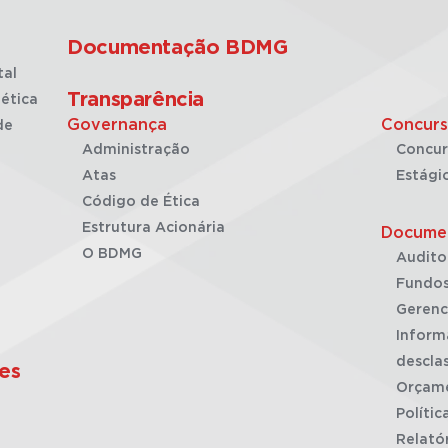
Documentação BDMG
tal
Transparência
ética
Governança
Concurs
de
Administração
Concur
Atas
Estági
Código de Ética
Estrutura Acionária
Docume
O BDMG
Audito
Fundos
Gerenc
Inform
desclas
es
Orçam
Polític
Relató