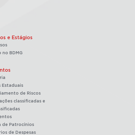
os e Estágios
sos
o no BDMG
ntos
ria
 Estaduais
iamento de Riscos
ações classificadas e
sificadas
entos
a de Patrocínios
rios de Despesas