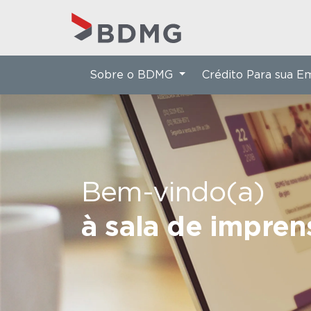
Sobre o BDMG
Crédito Para sua 
Bem-vindo(a)
à sala de impre