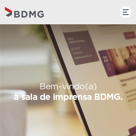
Bem-vindo(a)
à sala de imprensa BDMG.