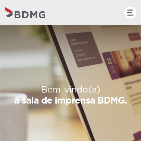
Bem-vindo(a)
à sala de imprensa BDMG.