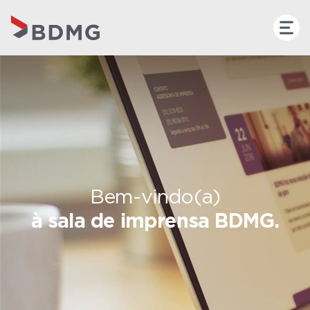
Bem-vindo(a)
à sala de imprensa BDMG.