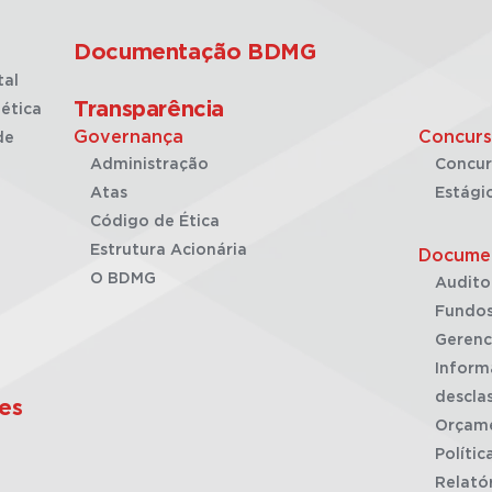
Documentação BDMG
tal
Transparência
ética
Governança
Concurs
de
Administração
Concur
Atas
Estági
Código de Ética
Estrutura Acionária
Docume
O BDMG
Audito
Fundos
Gerenc
Inform
desclas
es
Orçam
Polític
Relató