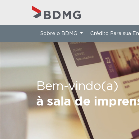
Sobre o BDMG
Crédito Para sua 
Bem-vindo(a)
à sala de impre