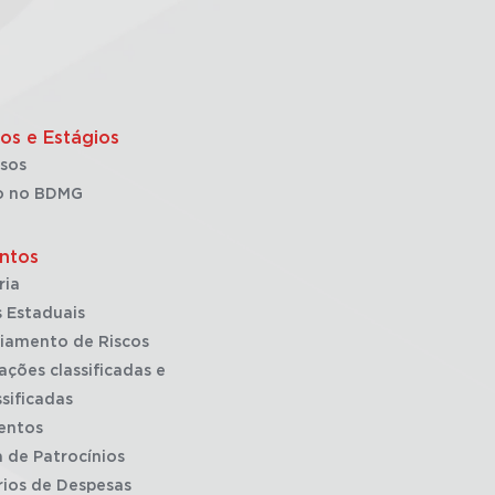
os e Estágios
sos
o no BDMG
ntos
ria
 Estaduais
iamento de Riscos
ações classificadas e
sificadas
entos
a de Patrocínios
rios de Despesas