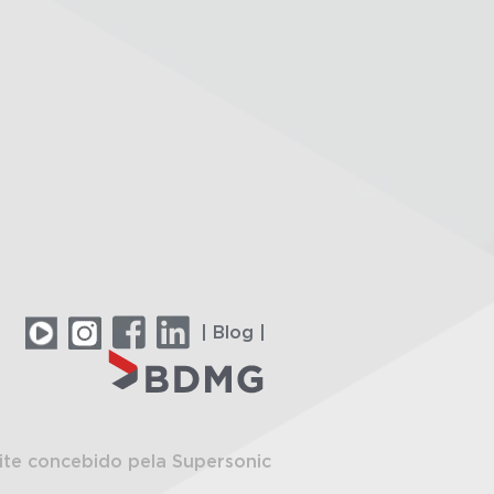
| Blog |
ite concebido pela Supersonic