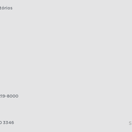
tórios
219-8000
0 3346
S