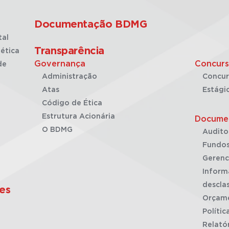
Documentação BDMG
tal
Transparência
ética
Governança
Concurs
de
Administração
Concur
Atas
Estági
Código de Ética
Estrutura Acionária
Docume
O BDMG
Audito
Fundos
Gerenc
Inform
desclas
es
Orçam
Polític
Relató