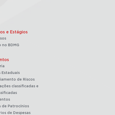
os e Estágios
sos
o no BDMG
ntos
ria
 Estaduais
iamento de Riscos
ações classificadas e
sificadas
entos
a de Patrocínios
rios de Despesas