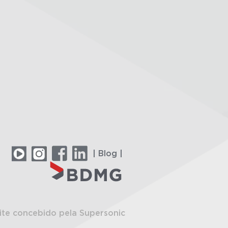
| Blog |
ite concebido pela Supersonic