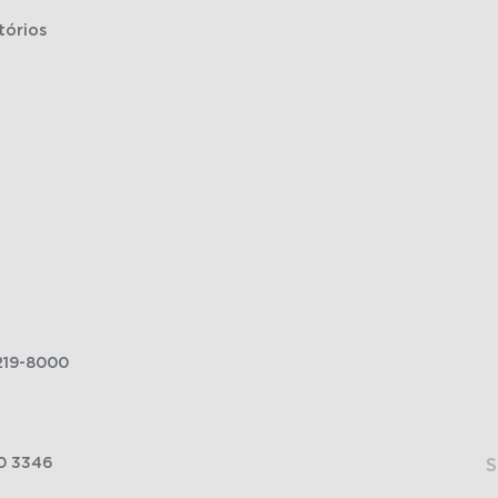
tórios
219-8000
0 3346
S