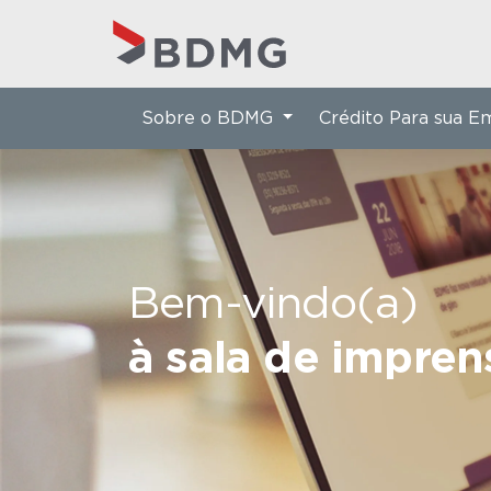
Sobre o BDMG
Crédito Para sua 
Bem-vindo(a)
à sala de impre