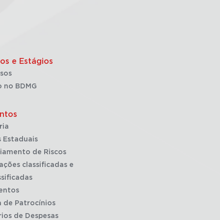
os e Estágios
sos
o no BDMG
ntos
ria
 Estaduais
iamento de Riscos
ações classificadas e
sificadas
entos
a de Patrocínios
rios de Despesas