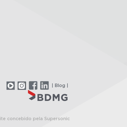
| Blog |
ite concebido pela Supersonic