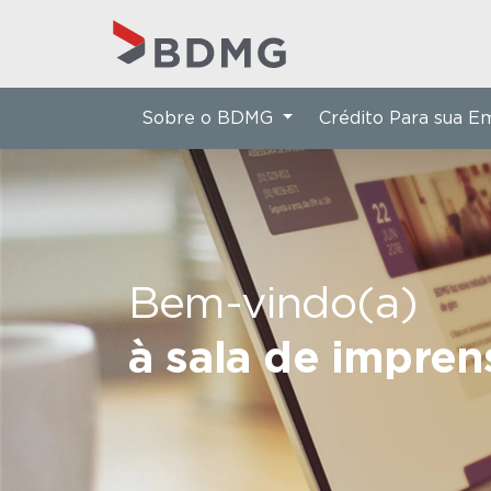
Sobre o BDMG
Crédito Para sua 
Bem-vindo(a)
à sala de impre