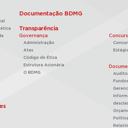
Documentação BDMG
tal
Transparência
ética
Governança
Concurs
de
Administração
Concur
Atas
Estági
Código de Ética
Estrutura Acionária
Docume
O BDMG
Audito
Fundos
Gerenc
Inform
desclas
es
Orçam
Polític
Relató