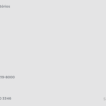
tórios
219-8000
0 3346
S