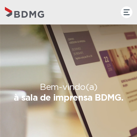
Bem-vindo(a)
à sala de imprensa BDMG.