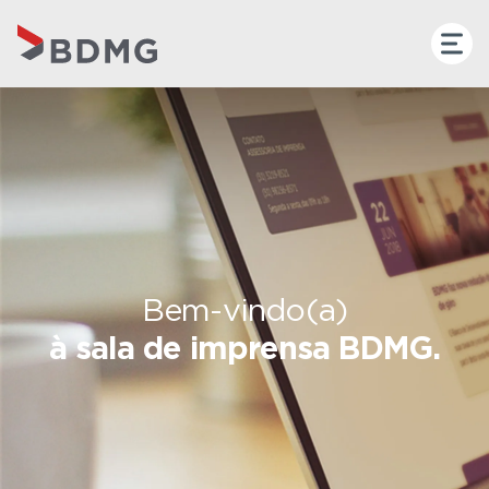
Bem-vindo(a)
à sala de imprensa BDMG.