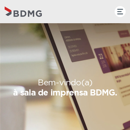
Bem-vindo(a)
à sala de imprensa BDMG.