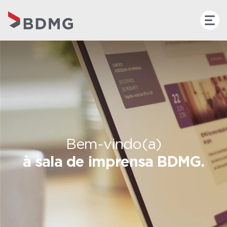
Bem-vindo(a)
à sala de imprensa BDMG.