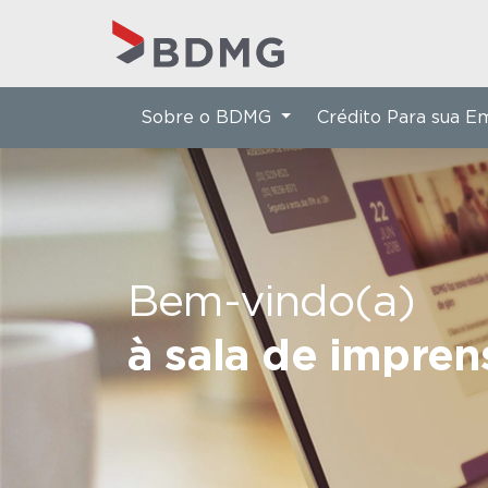
Sobre o BDMG
Crédito Para sua 
Bem-vindo(a)
à sala de impre