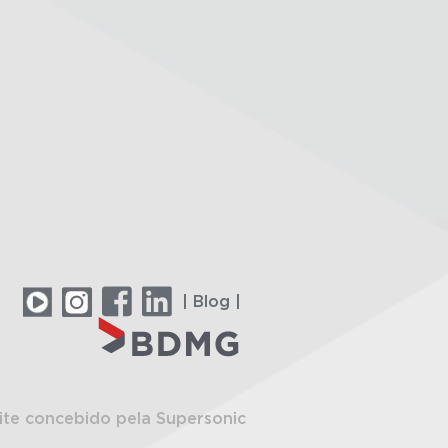
| Blog |
ite concebido pela Supersonic