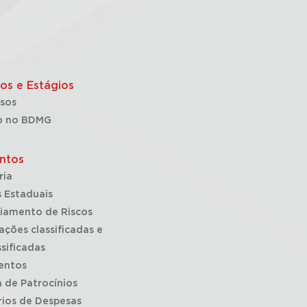
os e Estágios
sos
o no BDMG
ntos
ria
 Estaduais
iamento de Riscos
ações classificadas e
sificadas
entos
a de Patrocínios
rios de Despesas