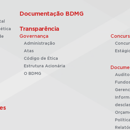
Documentação BDMG
tal
Transparência
ética
Governança
Concurs
de
Administração
Concur
Atas
Estági
Código de Ética
Estrutura Acionária
Docume
O BDMG
Audito
Fundos
Gerenc
Inform
desclas
es
Orçam
Polític
Relató