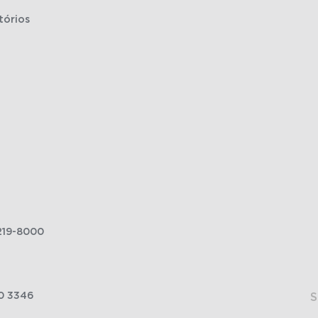
tórios
219-8000
0 3346
S