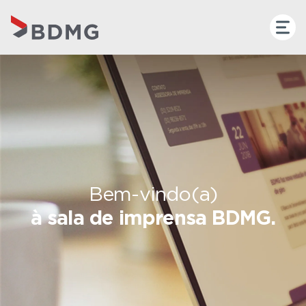
Bem-vindo(a)
à sala de imprensa BDMG.