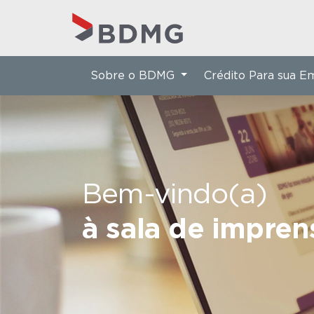
Sobre o BDMG
Crédito Para sua 
Bem-vindo(a)
à sala de impre