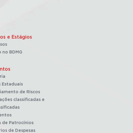
os e Estágios
sos
o no BDMG
ntos
ria
 Estaduais
iamento de Riscos
ações classificadas e
sificadas
entos
a de Patrocínios
rios de Despesas