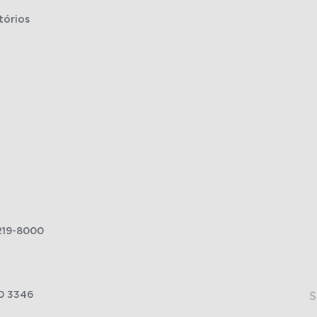
tórios
219-8000
0 3346
S