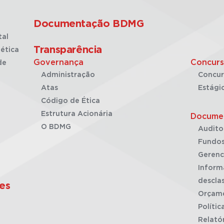
Documentação BDMG
tal
Transparência
ética
Governança
Concurs
de
Administração
Concur
Atas
Estági
Código de Ética
Estrutura Acionária
Docume
O BDMG
Audito
Fundos
Gerenc
Inform
desclas
es
Orçam
Polític
Relató