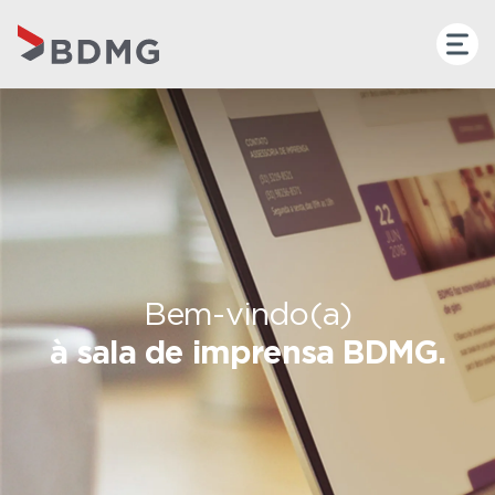
Bem-vindo(a)
à sala de imprensa BDMG.