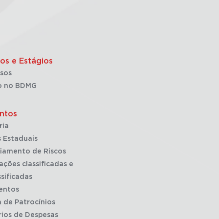
os e Estágios
sos
o no BDMG
ntos
ria
 Estaduais
iamento de Riscos
ações classificadas e
sificadas
entos
a de Patrocínios
rios de Despesas