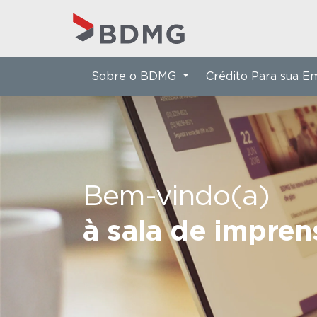
Sobre o BDMG
Crédito Para sua 
Bem-vindo(a)
à sala de impre