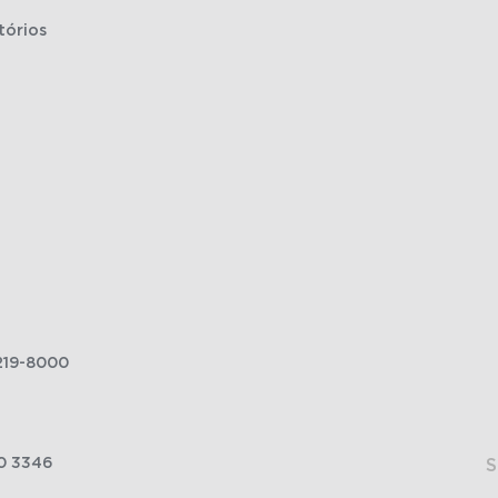
tórios
219-8000
0 3346
S