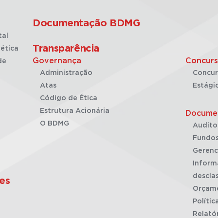
Documentação BDMG
tal
Transparência
ética
Governança
Concurs
de
Administração
Concur
Atas
Estági
Código de Ética
Estrutura Acionária
Docume
O BDMG
Audito
Fundos
Gerenc
Inform
desclas
es
Orçam
Polític
Relató