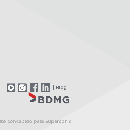
| Blog |
ite concebido pela Supersonic