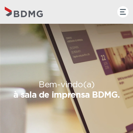
Bem-vindo(a)
à sala de imprensa BDMG.