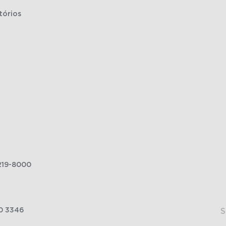
tórios
219-8000
0 3346
S