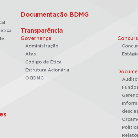
Documentação BDMG
tal
Transparência
ética
Governança
Concurs
de
Administração
Concur
Atas
Estági
Código de Ética
Estrutura Acionária
Docume
O BDMG
Audito
Fundos
Gerenc
Inform
desclas
es
Orçam
Polític
Relató