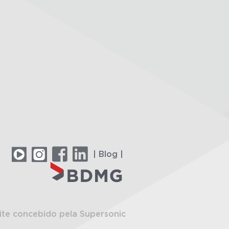
| Blog |
ite concebido pela Supersonic