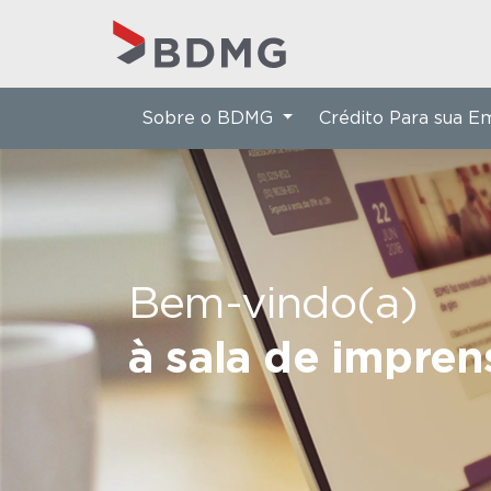
Sobre o BDMG
Crédito Para sua 
Bem-vindo(a)
à sala de impre