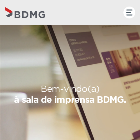
Bem-vindo(a)
à sala de imprensa BDMG.