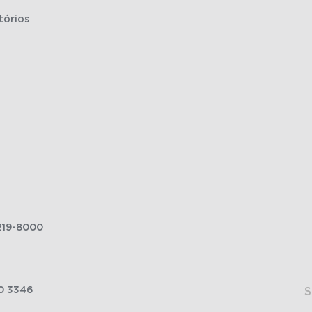
tórios
219-8000
0 3346
S