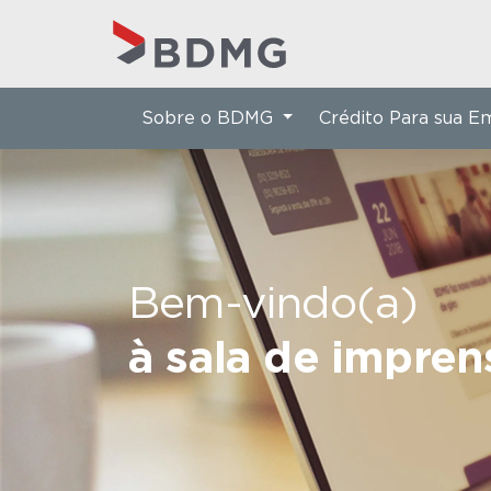
Sobre o BDMG
Crédito Para sua 
Bem-vindo(a)
à sala de impre