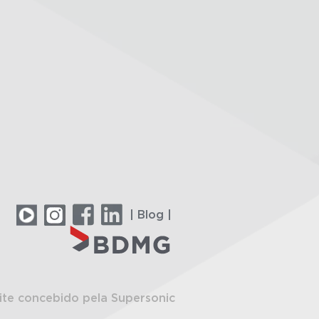
| Blog |
ite concebido pela Supersonic