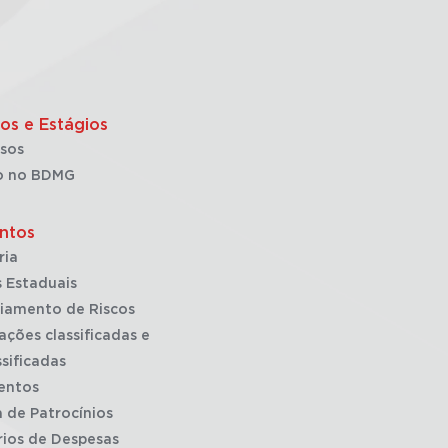
os e Estágios
sos
o no BDMG
ntos
ria
 Estaduais
iamento de Riscos
ações classificadas e
sificadas
entos
a de Patrocínios
rios de Despesas