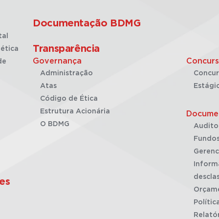
Documentação BDMG
tal
Transparência
ética
Governança
Concurs
de
Administração
Concur
Atas
Estági
Código de Ética
Estrutura Acionária
Docume
O BDMG
Audito
Fundos
Gerenc
Inform
desclas
es
Orçam
Polític
Relató