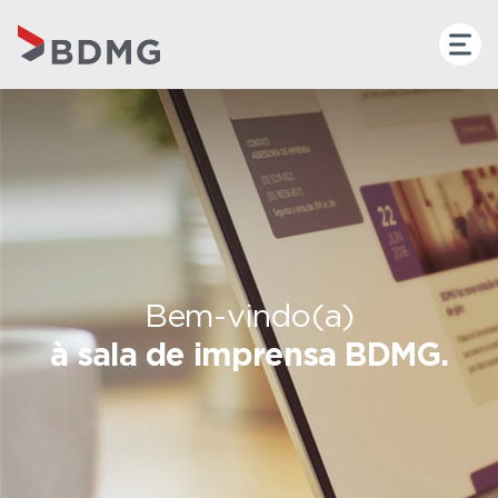
Bem-vindo(a)
à sala de imprensa BDMG.