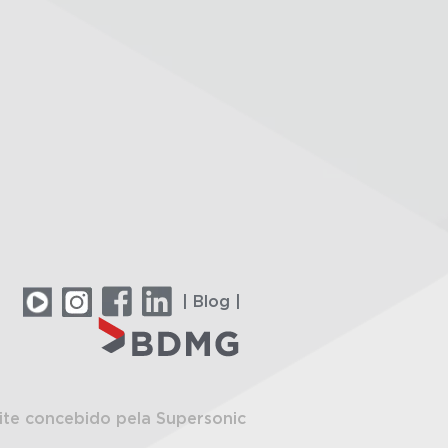
| Blog |
ite concebido pela Supersonic