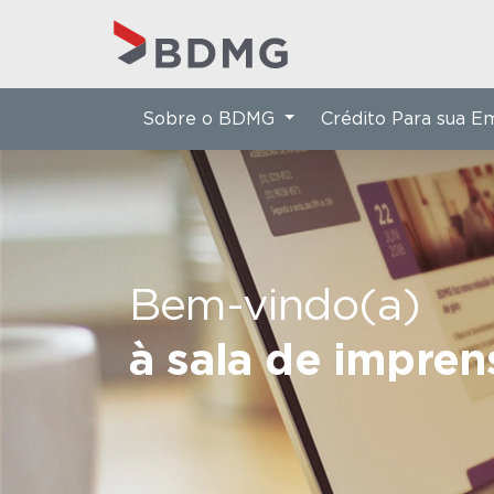
Sobre o BDMG
Crédito Para sua 
Bem-vindo(a)
à sala de impre