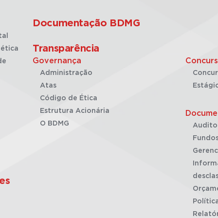
Documentação BDMG
tal
Transparência
ética
Governança
Concurs
de
Administração
Concur
Atas
Estági
Código de Ética
Estrutura Acionária
Docume
O BDMG
Audito
Fundos
Gerenc
Inform
desclas
es
Orçam
Polític
Relató