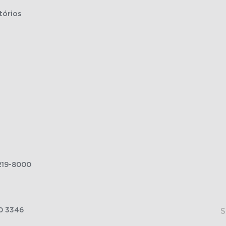
tórios
219-8000
0 3346
S