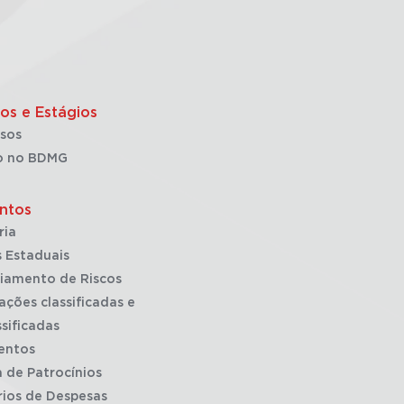
os e Estágios
sos
o no BDMG
ntos
ria
 Estaduais
iamento de Riscos
ações classificadas e
sificadas
entos
a de Patrocínios
rios de Despesas