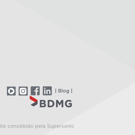
| Blog |
ite concebido pela Supersonic