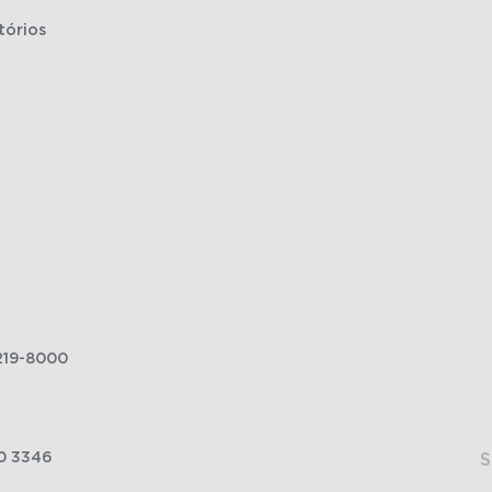
tórios
219-8000
0 3346
S