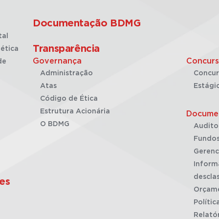
Documentação BDMG
tal
Transparência
ética
Governança
Concurs
de
Administração
Concur
Atas
Estági
Código de Ética
Estrutura Acionária
Docume
O BDMG
Audito
Fundos
Gerenc
Inform
desclas
es
Orçam
Polític
Relató