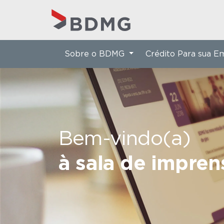
Sobre o BDMG
Crédito Para sua 
Bem-vindo(a)
à sala de impre