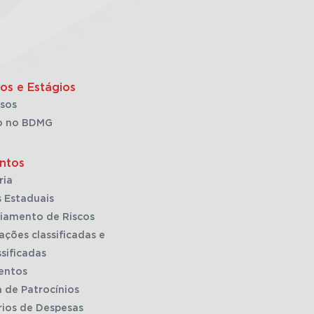
os e Estágios
sos
o no BDMG
ntos
ria
 Estaduais
iamento de Riscos
ações classificadas e
sificadas
entos
a de Patrocínios
rios de Despesas