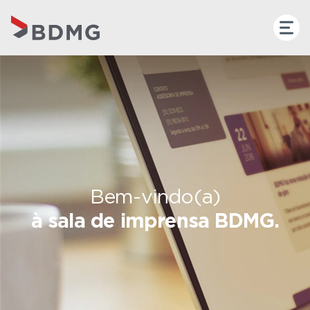
Bem-vindo(a)
à sala de imprensa BDMG.