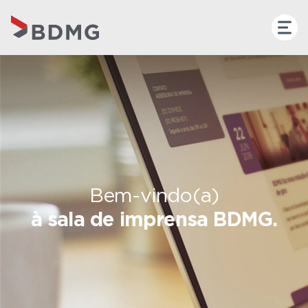
Bem-vindo(a)
à sala de imprensa BDMG.