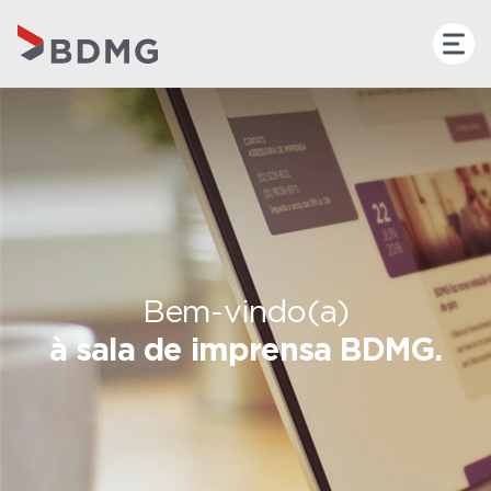
Bem-vindo(a)
à sala de imprensa BDMG.