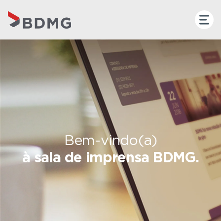
Bem-vindo(a)
à sala de imprensa BDMG.