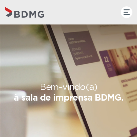
Bem-vindo(a)
à sala de imprensa BDMG.