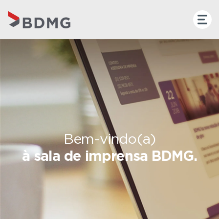
Bem-vindo(a)
à sala de imprensa BDMG.