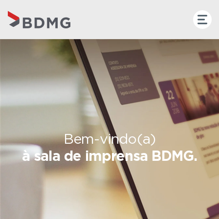
Bem-vindo(a)
à sala de imprensa BDMG.