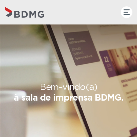
Bem-vindo(a)
à sala de imprensa BDMG.