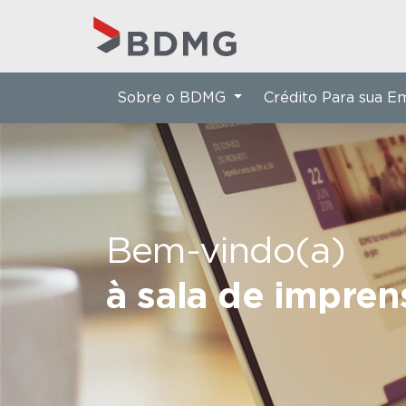
Sobre o BDMG
Crédito Para sua 
Bem-vindo(a)
à sala de impre