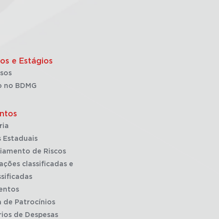
os e Estágios
sos
o no BDMG
ntos
ria
 Estaduais
iamento de Riscos
ações classificadas e
sificadas
entos
a de Patrocínios
rios de Despesas