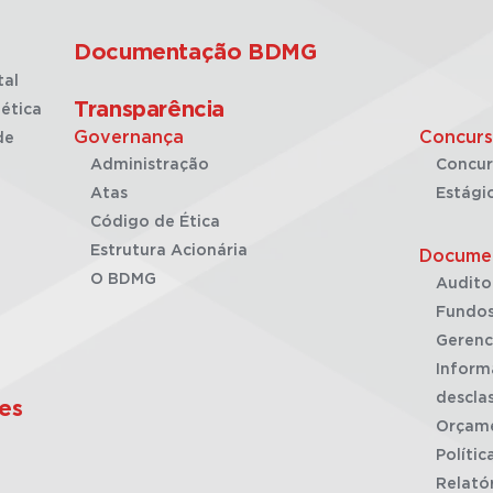
Documentação BDMG
tal
Transparência
ética
Governança
Concurs
de
Administração
Concur
Atas
Estági
Código de Ética
Estrutura Acionária
Docume
O BDMG
Audito
Fundos
Gerenc
Inform
desclas
es
Orçam
Polític
Relató