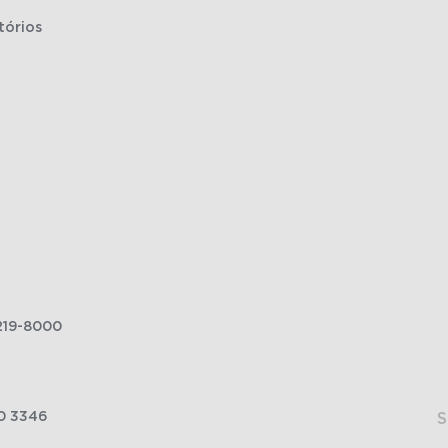
tórios
219-8000
0 3346
S