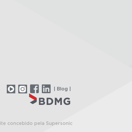
| Blog |
ite concebido pela Supersonic