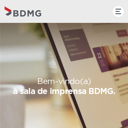
Bem-vindo(a)
à sala de imprensa BDMG.