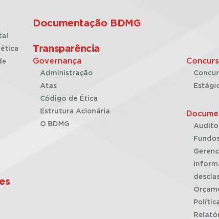
Documentação BDMG
tal
Transparência
ética
Governança
Concurs
de
Administração
Concur
Atas
Estági
Código de Ética
Estrutura Acionária
Docume
O BDMG
Audito
Fundos
Gerenc
Inform
desclas
es
Orçam
Polític
Relató