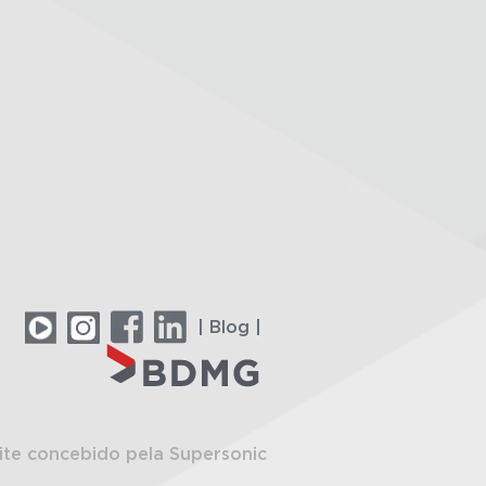
| Blog |
ite concebido pela Supersonic