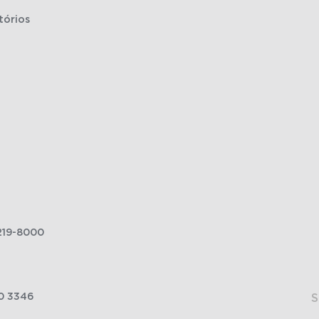
tórios
219-8000
0 3346
S