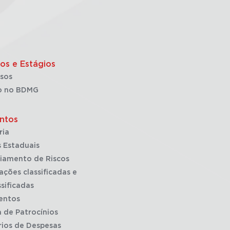
os e Estágios
sos
o no BDMG
ntos
ria
 Estaduais
iamento de Riscos
ações classificadas e
sificadas
entos
a de Patrocínios
rios de Despesas