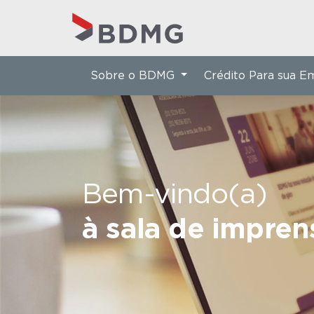
Sobre o BDMG
Crédito Para sua 
Bem-vindo(a)
à sala de impre