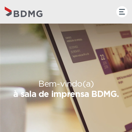
Bem-vindo(a)
à sala de imprensa BDMG.