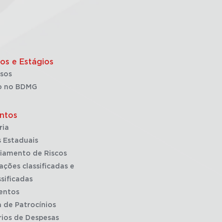
os e Estágios
sos
o no BDMG
ntos
ria
 Estaduais
iamento de Riscos
ações classificadas e
sificadas
entos
a de Patrocínios
rios de Despesas