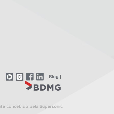
| Blog |
ite concebido pela Supersonic