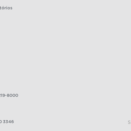
tórios
219-8000
0 3346
S