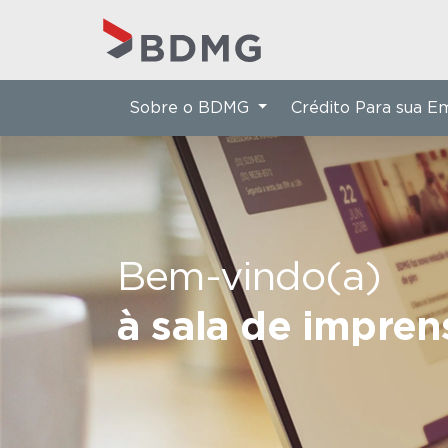
Sobre o BDMG
Crédito Para sua 
Bem-vindo(a)
à sala de impre