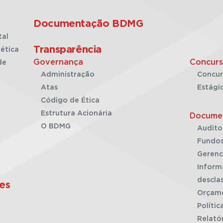
Documentação BDMG
tal
Transparência
ética
Governança
Concurs
de
Administração
Concur
Atas
Estági
Código de Ética
Estrutura Acionária
Docume
O BDMG
Audito
Fundos
Gerenc
Inform
desclas
es
Orçam
Polític
Relató